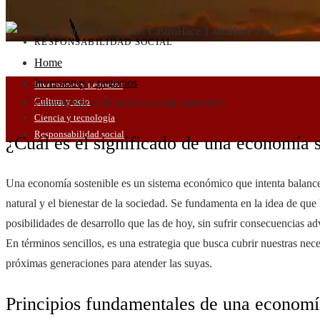
Juan Guillermo Castro
Hace 1 año
Hace 1 año
RESPONSABILIDAD SOCIAL
Home
Inversiones y negocios
Inversiones y negocios
Cultura y ocio
Características de una economía sostenible
Ciencia y tecnología
Responsabilidad social
¿Cuál es el significado de una economía 
Una economía sostenible es un sistema económico que intenta balance
natural y el bienestar de la sociedad. Se fundamenta en la idea de qu
posibilidades de desarrollo que las de hoy, sin sufrir consecuencias ad
En términos sencillos, es una estrategia que busca cubrir nuestras nece
próximas generaciones para atender las suyas.
Principios fundamentales de una economí