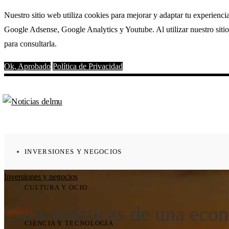
Nuestro sitio web utiliza cookies para mejorar y adaptar tu experienci
Google Adsense, Google Analytics y Youtube. Al utilizar nuestro sitio
para consultarla.
Ok, Aprobado
Política de Privacidad
INVERSIONES Y NEGOCIOS
Inversiones y negocios
CULTURA Y OCIO
Características de una eco
CIENCIA Y TECNOLOGÍA