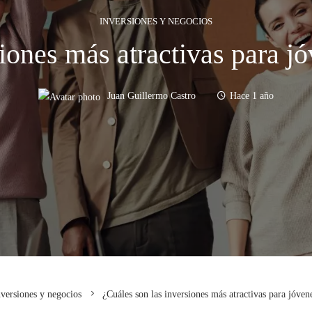
INVERSIONES Y NEGOCIOS
siones más atractivas para 
Juan Guillermo Castro
Hace 1 año
nversiones y negocios
¿Cuáles son las inversiones más atractivas para jóve