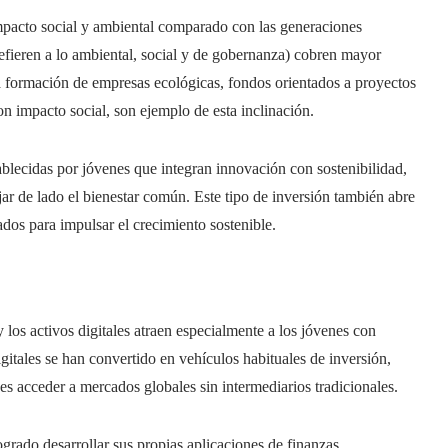
pacto social y ambiental comparado con las generaciones
efieren a lo ambiental, social y de gobernanza) cobren mayor
a formación de empresas ecológicas, fondos orientados a proyectos
on impacto social, son ejemplo de esta inclinación.
ecidas por jóvenes que integran innovación con sostenibilidad,
jar de lado el bienestar común. Este tipo de inversión también abre
dos para impulsar el crecimiento sostenible.
 los activos digitales atraen especialmente a los jóvenes con
itales se han convertido en vehículos habituales de inversión,
es acceder a mercados globales sin intermediarios tradicionales.
rado desarrollar sus propias aplicaciones de finanzas