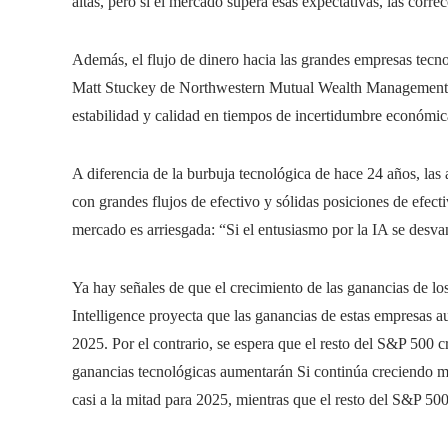
altas, pero si el mercado supera esas expectativas, las corre
Además, el flujo de dinero hacia las grandes empresas tecn
Matt Stuckey de Northwestern Mutual Wealth Management, 
estabilidad y calidad en tiempos de incertidumbre económic
A diferencia de la burbuja tecnológica de hace 24 años, las 
con grandes flujos de efectivo y sólidas posiciones de efect
mercado es arriesgada: “Si el entusiasmo por la IA se desva
Ya hay señales de que el crecimiento de las ganancias de l
Intelligence proyecta que las ganancias de estas empresas 
2025. Por el contrario, se espera que el resto del S&P 50
ganancias tecnológicas aumentarán Si continúa creciendo más
casi a la mitad para 2025, mientras que el resto del S&P 50