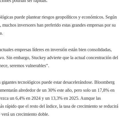
cciones podrían ser rápidas.
ológicas puede plantear riesgos geopolíticos y económicos. Según
muchos inversores han preferido estas grandes empresas por su
a.
actuales empresas líderes en inversión están bien consolidadas,
ivo. Sin embargo, Stuckey advierte que la actual concentración del
nece, seremos vulnerables”.
os gigantes tecnológicos puede estar desacelerándose. Bloomberg
aumentarán alrededor de un 30% este año, pero solo un 17,8% en
0 crezca un 6,4% en 2024 y un 13,3% en 2025. Aunque las
 rápido que el resto del índice, la tasa de crecimiento se reducirá
0 verá un crecimiento doble.