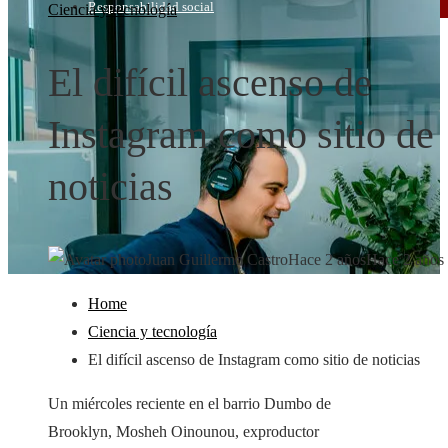
Responsabilidad social
Ciencia y tecnología
El difícil ascenso de
Instagram como sitio de
noticias
Juan Guillermo Castro
Hace 2 años
Hace 2 años
Home
Ciencia y tecnología
El difícil ascenso de Instagram como sitio de noticias
Un miércoles reciente en el barrio Dumbo de
Brooklyn, Mosheh Oinounou, exproductor