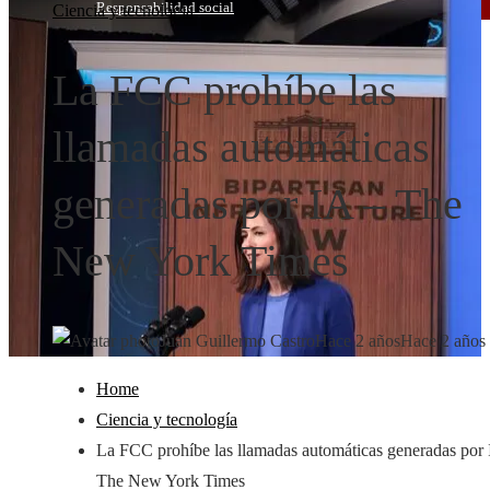
Responsabilidad social
Ciencia y tecnología
La FCC prohíbe las
llamadas automáticas
generadas por IA – The
New York Times
Juan Guillermo Castro
Hace 2 años
Hace 2 años
Home
Ciencia y tecnología
La FCC prohíbe las llamadas automáticas generadas por 
The New York Times