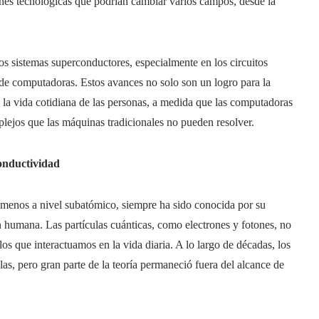
iones tecnológicas que podrían cambiar varios campos, desde la
os sistemas superconductores, especialmente en los circuitos
 de computadoras. Estos avances no solo son un logro para la
n la vida cotidiana de las personas, a medida que las computadoras
lejos que las máquinas tradicionales no pueden resolver.
conductividad
nómenos a nivel subatómico, siempre ha sido conocida por su
ón humana. Las partículas cuánticas, como electrones y fotones, no
os que interactuamos en la vida diaria. A lo largo de décadas, los
las, pero gran parte de la teoría permaneció fuera del alcance de