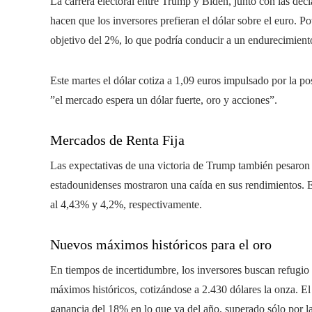
La carrera electoral entre Trump y Biden, junto con las dec
hacen que los inversores prefieran el dólar sobre el euro. Po
objetivo del 2%, lo que podría conducir a un endurecimiento
Este martes el dólar cotiza a 1,09 euros impulsado por la pos
”el mercado espera un dólar fuerte, oro y acciones”.
Mercados de Renta Fija
Las expectativas de una victoria de Trump también pesaron s
estadounidenses mostraron una caída en sus rendimientos. E
al 4,43% y 4,2%, respectivamente.
Nuevos máximos históricos para el oro
En tiempos de incertidumbre, los inversores buscan refugio
máximos históricos, cotizándose a 2.430 dólares la onza. 
ganancia del 18% en lo que va del año, superado sólo por la