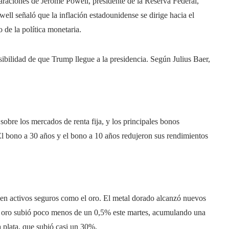
laraciones de Jerome Powell, presidente de la Reserva Federal,
well señaló que la inflación estadounidense se dirige hacia el
 de la política monetaria.
ibilidad de que Trump llegue a la presidencia. Según Julius Baer, ​​
obre los mercados de renta fija, y los principales bonos
l bono a 30 años y el bono a 10 años redujeron sus rendimientos
 en activos seguros como el oro. El metal dorado alcanzó nuevos
El oro subió poco menos de un 0,5% este martes, acumulando una
 plata, que subió casi un 30%.