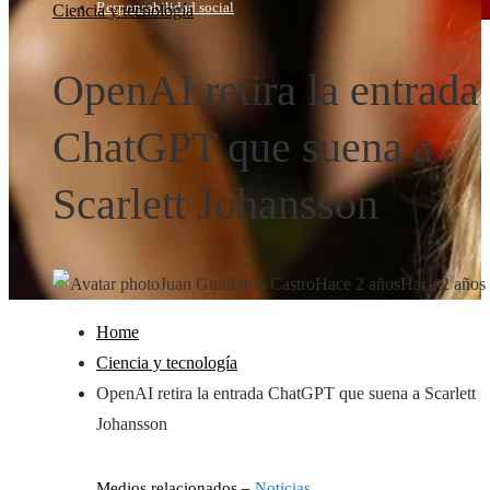
Responsabilidad social
Ciencia y tecnología
OpenAI retira la entrada
ChatGPT que suena a
Scarlett Johansson
Juan Guillermo Castro
Hace 2 años
Hace 2 años
Home
Ciencia y tecnología
OpenAI retira la entrada ChatGPT que suena a Scarlett
Johansson
Medios relacionados –
Noticias