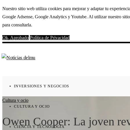
Nuestro sitio web utiliza cookies para mejorar y adaptar tu experienci
Google Adsense, Google Analytics y Youtube. Al utilizar nuestro sitio
para consultarla.
Ok, Aprobado
Política de Privacidad
INVERSIONES Y NEGOCIOS
Cultura y ocio
CULTURA Y OCIO
Owen Cooper: La joven reve
CIENCIA Y TECNOLOGÍA