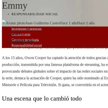
Emmy
RESPONSABILIDAD SOCIAL
Juan Guillermo Castro
Hace 1 año
Hace 1 año
Inversiones y negocios
Home
Cultura y ocio
Ciencia y tecnología
Cultura y ocio
Responsabilidad social
Owen Cooper: La joven revelación que podría triunfar en los
A los 15 años, Owen Cooper ha captado la atención de todos gracias a
producción, transmitida por una famosa plataforma de streaming, ha e
provocando debates globales sobre el impacto de las redes sociales en
la serie, destaca la actuación de Cooper, quien ha sido nominado al 
Miniserie o Película para Televisión. Si gana, se convertiría en el ac
Una escena que lo cambió todo