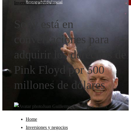
Responsabilidad social
Inversiones y negocios
Sony está en
conversaciones para
adquirir los derechos de
Pink Floyd por 500
millones de dólares
Juan Guillermo Castro
Hace 2 años
Home
Inversiones y negocios