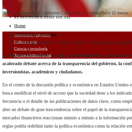
Juan Guillermo Castro
Hace 11 meses
Hace 11 meses
RESPONSABILIDAD SOCIAL
Home
Inversiones y negocios
Inversiones y negocios
Cultura y ocio
Trump sugiere limitar el acceso a datos económicos para el púb
Ciencia y tecnología
La iniciativa de Donald Trump para restringir el acceso a datos
Responsabilidad social
acalorado debate acerca de la transparencia del gobierno, la conf
inversionistas, académicos y ciudadanos.
En el centro de la discusión política y económica en Estados Unidos 
busca modificar el nivel de acceso que la sociedad tiene a los indicado
frecuencia o el detalle de las publicaciones de datos clave, como empl
abre un debate de gran trascendencia sobre el papel de la transparen
mercados financieros reaccionan minuto a minuto a la información pub
reglas podría redefinir tanto la política económica como la relación e