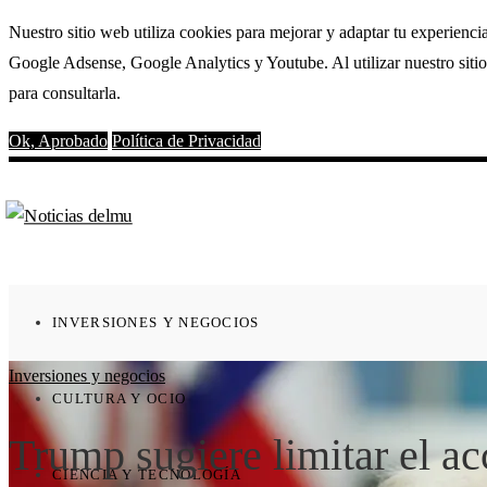
Nuestro sitio web utiliza cookies para mejorar y adaptar tu experienci
Google Adsense, Google Analytics y Youtube. Al utilizar nuestro sitio
para consultarla.
Ok, Aprobado
Política de Privacidad
INVERSIONES Y NEGOCIOS
Inversiones y negocios
CULTURA Y OCIO
Trump sugiere limitar el a
CIENCIA Y TECNOLOGÍA