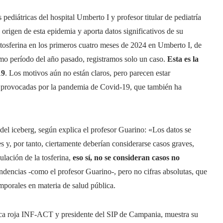
 pediátricas del hospital Umberto I y profesor titular de pediatría
e origen de esta epidemia y aporta datos significativos de su
 tosferina en los primeros cuatro meses de 2024 en Umberto I, de
smo período del año pasado, registramos solo un caso.
Esta es la
19
. Los motivos aún no están claros, pero parecen estar
nes provocadas por la pandemia de Covid-19, que también ha
 del iceberg, según explica el profesor Guarino: «Los datos se
es y, por tanto, ciertamente deberían considerarse casos graves,
culación de la tosferina,
eso sí, no se consideran casos no
endencias -como el profesor Guarino-, pero no cifras absolutas, que
emporales en materia de salud pública.
nica roja INF-ACT y presidente del SIP de Campania, muestra su