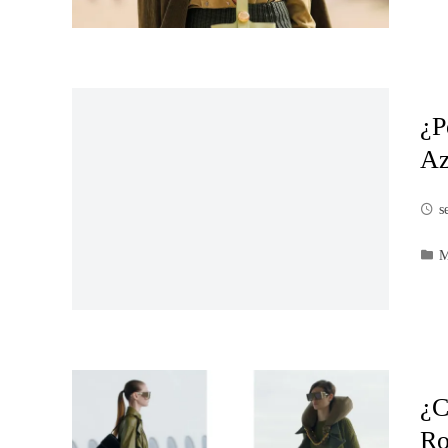
¿P
Az
s
M
¿C
Ro