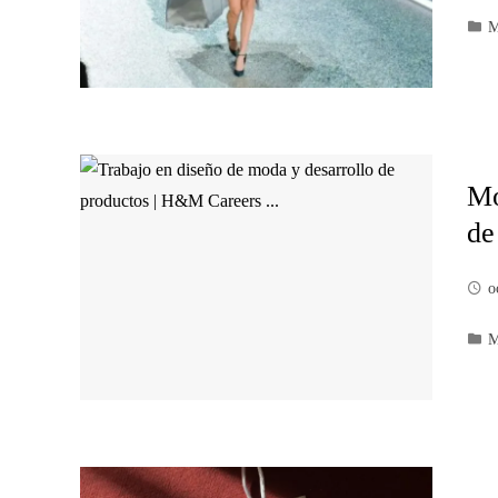
M
Mo
de
o
M