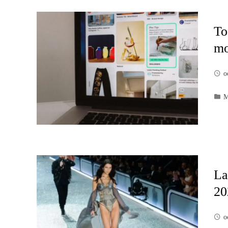
To
m
o
M
La
20
o