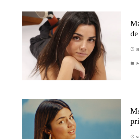
Ma
de
s
M
Ma
pr
s