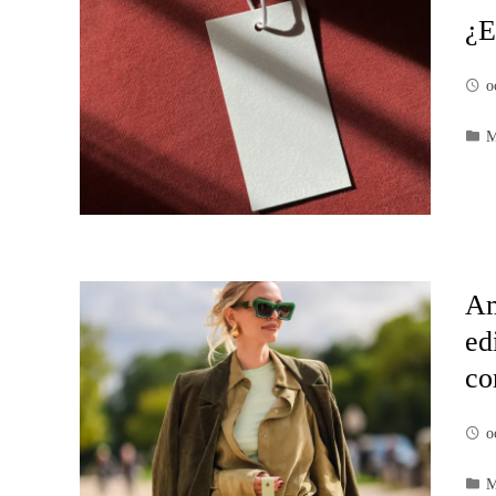
¿E
o
M
Am
ed
co
o
M