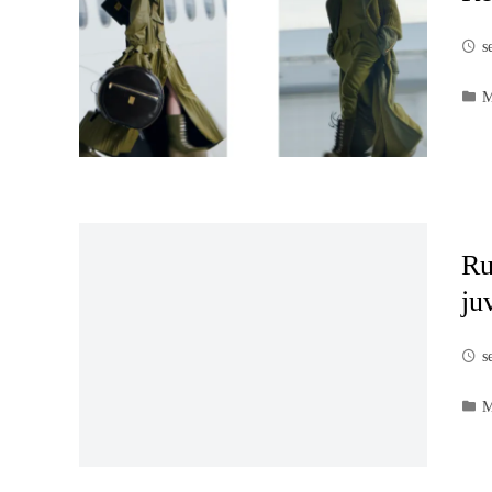
s
M
Ru
ju
s
M