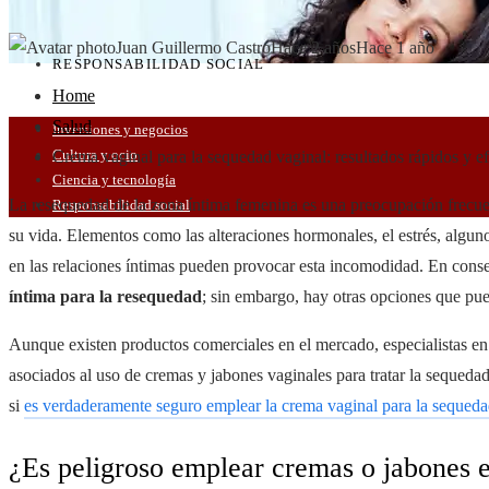
Juan Guillermo Castro
Hace 2 años
Hace 1 año
RESPONSABILIDAD SOCIAL
Home
Salud
Inversiones y negocios
Cultura y ocio
Crema vaginal para la sequedad vaginal: resultados rápidos y ef
Ciencia y tecnología
La resequedad de la zona íntima femenina es una preocupación frecue
Responsabilidad social
su vida. Elementos como las alteraciones hormonales, el estrés, alguno
en las relaciones íntimas pueden provocar esta incomodidad. En cons
íntima para la resequedad
; sin embargo, hay otras opciones que pu
Aunque existen productos comerciales en el mercado, especialistas en 
asociados al uso de cremas y jabones vaginales para tratar la sequedad
si
es verdaderamente seguro emplear la crema vaginal para la sequeda
¿Es peligroso emplear cremas o jabones 