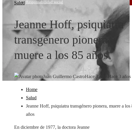
Responsabilidad social
Salud
Jeanne Hoff, psiquiatra
transgénero pionera,
muere a los 85 años
Juan Guillermo Castro
Hace 3 años
Hace 3 años
Home
Salud
Jeanne Hoff, psiquiatra transgénero pionera, muere a los
años
En diciembre de 1977, la doctora Jeanne