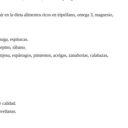
ir en la dieta alimentos ricos en triptófano, omega 3, magnesio,
huga, espinacas.
pepino, rábano.
enjena, espárragos, pimientos, acelgas, zanahorias, calabazas,
e calidad.
avellanas.