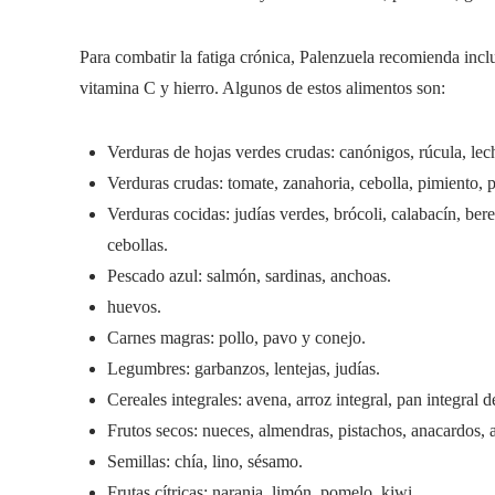
Para combatir la fatiga crónica, Palenzuela recomienda inclu
vitamina C y hierro. Algunos de estos alimentos son:
Verduras de hojas verdes crudas: canónigos, rúcula, lec
Verduras crudas: tomate, zanahoria, cebolla, pimiento, 
Verduras cocidas: judías verdes, brócoli, calabacín, ber
cebollas.
Pescado azul: salmón, sardinas, anchoas.
huevos.
Carnes magras: pollo, pavo y conejo.
Legumbres: garbanzos, lentejas, judías.
Cereales integrales: avena, arroz integral, pan integral d
Frutos secos: nueces, almendras, pistachos, anacardos, 
Semillas: chía, lino, sésamo.
Frutas cítricas: naranja, limón, pomelo, kiwi.