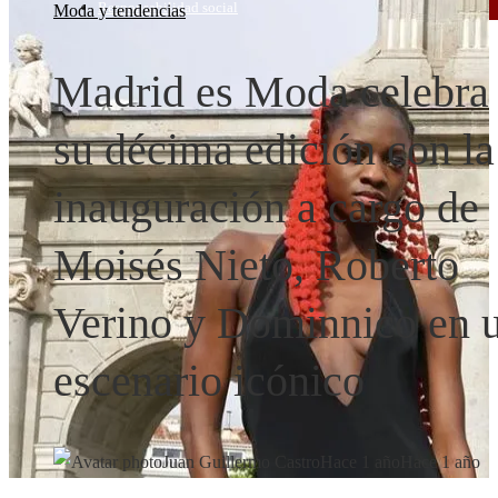
Responsabilidad social
Moda y tendencias
Madrid es Moda celebra
su décima edición con la
inauguración a cargo de
Moisés Nieto, Roberto
Verino y Dominnico en 
escenario icónico
Juan Guillermo Castro
Hace 1 año
Hace 1 año