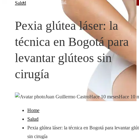
Responsabilidad social
Salud
Pexia glútea láser: la
técnica en Bogotá para
levantar glúteos sin
cirugía
Juan Guillermo Castro
Hace 10 meses
Hace 10 
Home
Salud
Pexia glútea láser: la técnica en Bogotá para levantar glú
sin cirugía