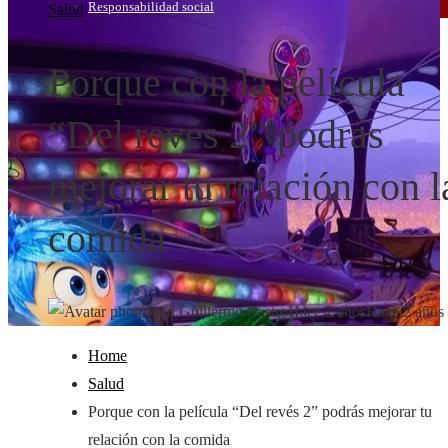
Responsabilidad social
Salud
Porque con la película
“Del revés 2” podrás
mejorar tu relación con l
comida
Juan Guillermo Castro
Hace 2 años
Hace 2 años
Home
Salud
Porque con la película “Del revés 2” podrás mejorar tu
relación con la comida