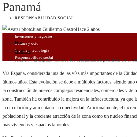
Panamá
RESPONSABILIDAD SOCIAL
Juan Guillermo Castro
Hace 2 años
Inversiones y negocios
Home
Cultura y ocio
Ciencia y tecnología
Noticias
Responsabilidad social
Alai en Vía España: conoce los apartamentos premium en el c
Vía España, considerada una de las vías más importantes de la Ciuda
últimos años. Esta evolución se debe a múltiples factores, siendo uno
la construcción de nuevos complejos residenciales, comerciales y de ofi
zona. También ha contribuido la mejora en la infraestructura, ya que 
la circulación y aumentado la conectividad. Adicionalmente, el incre
poblacional y la creciente atracción de la zona como un núcleo financi
más viviendas y espacios laborales.