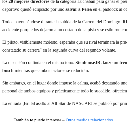
los 20 mejores directores
de la categoría Luchaban para ganar el pr
deportivo quedó eclipsado por uno
salvar a Pelea
en el paddock al ot
Todos pavoneándose durante la subida de la Carrera del Domingo.
Ri
accidente porque los dejaron a un costado de la pista y se estiraron con
El piloto, visiblemente molesto, esperaba que su rival terminara la pru
constatado su carrera” en la segunda curva del segundo volante.
La discusión continúa en el mismo tono.
StenhouseJR
. lanzo un
tre
busch
mientras que ambos factores se reducirán.
Sin embargo, en el lugar donde impuse la calma, acabó desatando un
personal de ambos equipos y prácticamente todo lo sucedido, ofrecien
La entrada ¡Brutal asalto al All-Star de NASCAR! se publicó por pri
También te puede interesar –
Otros medios relacionados