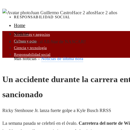
Juan Guillermo Castro
Hace 2 años
Hace 2 años
RESPONSABILIDAD SOCIAL
Home
Noticias
Inversiones y negocios
Cultura y ocio
¡Brutal asalto al All-Star de NASCAR!
Ciencia y tecnología
Responsabilidad social
Más noticias –
Noticias de última hora
Un accidente durante la carrera ent
sancionado
Ricky Stenhouse Jr. lanza fuerte golpe a Kyle Busch
RRSS
La semana pasada se celebró en el óvalo.
Carretera del norte de W