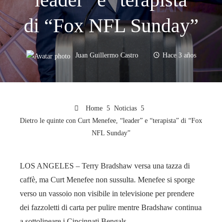
di “Fox NFL Sunday”
Juan Guillermo Castro
Hace 3 años
Home
Noticias
Dietro le quinte con Curt Menefee, “leader” e “terapista” di “Fox
NFL Sunday”
LOS ANGELES – Terry Bradshaw versa una tazza di
caffè, ma Curt Menefee non sussulta. Menefee si sporge
verso un vassoio non visibile in televisione per prendere
dei fazzoletti di carta per pulire mentre Bradshaw continua
a sottolineare i Cincinnati Bengals.