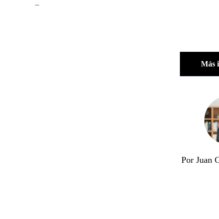
_
Más 
Por Juan 