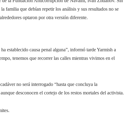
tor de la Fundación Anticorrupción de Navalni, Iván Zhdanov. Sin
a familia que debían repetir los análisis y sus resultados no se
lrededores optaron por otra versión diferente.
ha establecido causa penal alguna”, informó tarde Yarmish a
tiempo, tenemos que recorrer las calles mientras vivimos en el
 cadáver no será interrogado “hasta que concluya la
, aunque desconocen el cortejo de los restos mortales del activista.
mites.