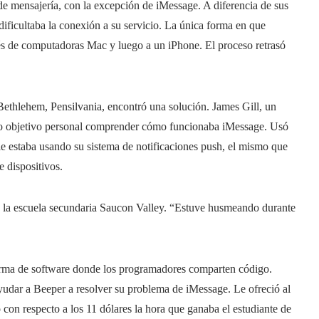
de mensajería, con la excepción de iMessage. A diferencia de sus
ificultaba la conexión a su servicio. La única forma en que
és de computadoras Mac y luego a un iPhone. El proceso retrasó
ethlehem, Pensilvania, encontró una solución. James Gill, un
mo objetivo personal comprender cómo funcionaba iMessage. Usó
e estaba usando su sistema de notificaciones push, el mismo que
e dispositivos.
e de la escuela secundaria Saucon Valley. “Estuve husmeando durante
forma de software donde los programadores comparten código.
udar a Beeper a resolver su problema de iMessage. Le ofreció al
o con respecto a los 11 dólares la hora que ganaba el estudiante de