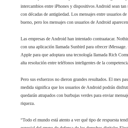
intercambios entre iPhones y dispositivos Android sean tan
con décadas de antigüedad. Los mensajes entre usuarios de 
bueno, pero los mensajes con usuarios de Android aparecen 
Las empresas de Android han intentado contraatacar. Nothing
con una aplicación llamada Sunbird para ofrecer iMessage. 
Apple para que adoptara una tecnología llamada Rich Commu
alta resolución entre teléfonos inteligentes de la competenci
Pero sus esfuerzos no dieron grandes resultados. El mes pas
medida significa que los usuarios de Android podrán disfrut
quedarán atrapados con burbujas verdes para enviar mensaj
riqueza.
“Todo el mundo está atento a ver qué tipo de respuesta te
especial del grupo de defensa de los derechos digitales Elec