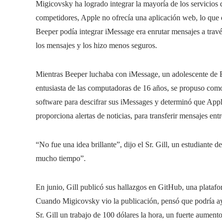
Migicovsky ha logrado integrar la mayoría de los servicios 
competidores, Apple no ofrecía una aplicación web, lo que d
Beeper podía integrar iMessage era enrutar mensajes a trav
los mensajes y los hizo menos seguros.
Mientras Beeper luchaba con iMessage, un adolescente de B
entusiasta de las computadoras de 16 años, se propuso co
software para descifrar sus iMessages y determinó que Appl
proporciona alertas de noticias, para transferir mensajes entr
“No fue una idea brillante”, dijo el Sr. Gill, un estudiant
mucho tiempo”.
En junio, Gill publicó sus hallazgos en GitHub, una plata
Cuando Migicovsky vio la publicación, pensó que podría ay
Sr. Gill un trabajo de 100 dólares la hora, un fuerte aument