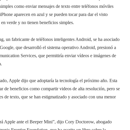
 simples como enviar mensajes de texto entre teléfonos móviles
iPhone aparecen en azul y se pueden tocar para dar el visto
en verde y no tienen beneficios simples.
, un fabricante de teléfonos inteligentes Android, se ha asociado
Google, que desarrolló el sistema operativo Android, presionó a
nication Services, que permitiría enviar vídeos e imágenes de
a.
ado, Apple dijo que adoptaría la tecnología el próximo año. Esta
ar de beneficios como compartir videos de alta resolución, pero se
es de texto, que se han estigmatizado y asociado con una menor
ndrá Apple ante el Beeper Mini”, dijo Cory Doctorow, abogado
tronic Frontier Foundation, que ha escrito un libro sobre la