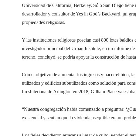
Universidad de California, Berkeley. Sólo San Diego tiene m
desarrollador y consultor de Yes in God’s Backyard, un grup
propiedades religiosas.
Y las instituciones religiosas poseían casi 800 lotes baldíos
investigador principal del Urban Institute, en un informe de
terreno, concluyó, se podría apoyar la construcción de hast
Con el objetivo de aumentar los ingresos y hacer el bien, la
utilizados y edificios subutilizados como solución para cons
Presbiteriana de Arlington en 2018, Gilliam Place ya estaba
“Nuestra congregación había comenzado a preguntar: ‘¿Cuál 
existencial y sentían que la vivienda asequible era un prob
Los fieles decidieron arrasar su lugar de culto, vender el te