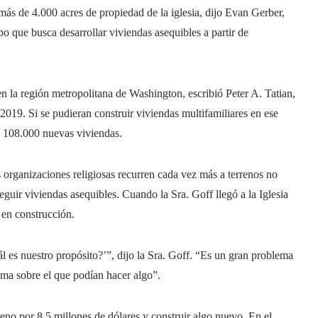
ás de 4.000 acres de propiedad de la iglesia, dijo Evan Gerber,
o que busca desarrollar viviendas asequibles a partir de
 en la región metropolitana de Washington, escribió Peter A. Tatian,
 2019. Si se pudieran construir viviendas multifamiliares en ese
a 108.000 nuevas viviendas.
s organizaciones religiosas recurren cada vez más a terrenos no
eguir viviendas asequibles. Cuando la Sra. Goff llegó a la Iglesia
 en construcción.
es nuestro propósito?’”, dijo la Sra. Goff. “Es un gran problema
lema sobre el que podían hacer algo”.
rreno por 8,5 millones de dólares y construir algo nuevo. En el