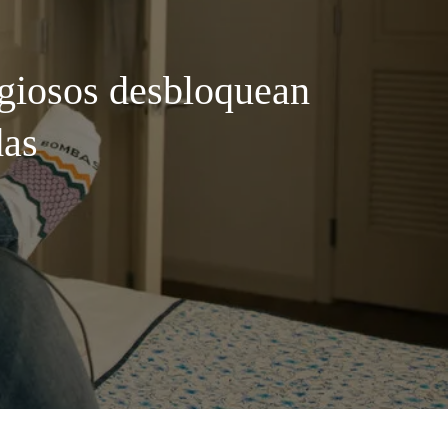
igiosos desbloquean
das