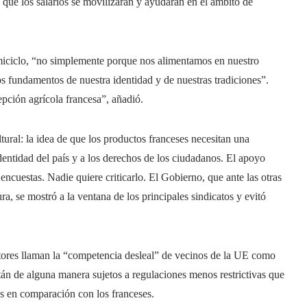
 que los salarios se movilizarán y ayudarán en el ámbito de
hemiciclo, “no simplemente porque nos alimentamos en nuestro
os fundamentos de nuestra identidad y de nuestras tradiciones”.
ción agrícola francesa”, añadió.
tural: la idea de que los productos franceses necesitan una
dentidad del país y a los derechos de los ciudadanos. El apoyo
cuestas. Nadie quiere criticarlo. El Gobierno, que ante las otras
a, se mostró a la ventana de los principales sindicatos y evitó
ores llaman la “competencia desleal” de vecinos de la UE como
están de alguna manera sujetos a regulaciones menos restrictivas que
as en comparación con los franceses.