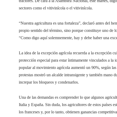
tractores. De cara a la Asamblea Nacional, este martes, digo
sectores como el vitivinícola o el vitivinícola.
“Nuestra agricultura es una fortaleza”, declaró antes del 
propio sentido del término, sino porque constituye uno de l
“Como digo aquí solemnemente, hay y debe haber una excep
La idea de la excepción agrícola recuerda a la excepción cul
protección especial para estar íntimamente vinculados a la i
popular al movimiento agrícola aumentó un 90%, según las en
protestas mostró un alcalde intransigente y también mano dur
increpar los bloqueos y condenarlos.
Una de las demandas es comprender lo que algunos agricult
Italia y España. Sin duda, los agricultores de estos países 
los franceses y, por lo tanto, obtienen ganancias competitiv