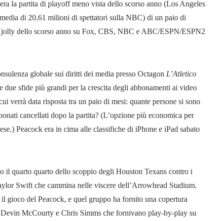
upera la partita di playoff meno vista dello scorso anno (Los Angeles
media di 20,61 milioni di spettatori sulla NBC) di un paio di
giochi jolly dello scorso anno su Fox, CBS, NBC e ABC/ESPN/ESPN2
nsulenza globale sui diritti dei media presso Octagon
L’Atletico
le due sfide più grandi per la crescita degli abbonamenti ai video
i verrà data risposta tra un paio di mesi: quante persone si sono
abbonati cancellati dopo la partita? (L’opzione più economica per
se.) Peacock era in cima alle classifiche di iPhone e iPad sabato
o il quarto quarto dello scoppio degli Houston Texans contro i
Taylor Swift che cammina nelle viscere dell’Arrowhead Stadium.
 il gioco del Peacock, e quel gruppo ha fornito una copertura
d, Devin McCourty e Chris Simms che fornivano play-by-play su