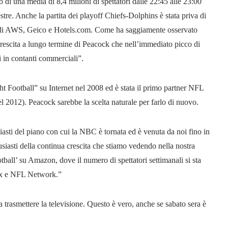
o di una media di 8,4 milioni di spettatori dalle 22:45 alle 23:00
tre. Anche la partita dei playoff Chiefs-Dolphins è stata priva di
ne di AWS, Geico e Hotels.com. Come ha saggiamente osservato
rescita a lungo termine di Peacock che nell’immediato picco di
i in contanti commerciali”.
 Football” su Internet nel 2008 ed è stata il primo partner NFL
el 2012). Peacock sarebbe la scelta naturale per farlo di nuovo.
sti del piano con cui la NBC è tornata ed è venuta da noi fino in
siasti della continua crescita che stiamo vedendo nella nostra
ball’ su Amazon, dove il numero di spettatori settimanali si sta
Fox e NFL Network.”
 trasmettere la televisione. Questo è vero, anche se sabato sera è