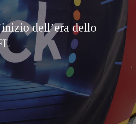
inizio dell’era dello
FL