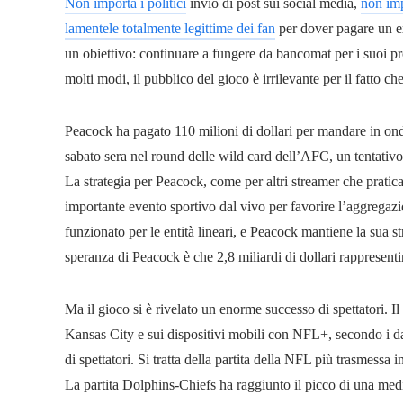
Non importa i politici
invio di post sui social media,
non imp
lamentele totalmente legittime dei fan
per dover pagare un ex
un obiettivo: continuare a fungere da bancomat per i suoi prop
molti modi, il pubblico del gioco è irrilevante per il fatto c
Peacock ha pagato 110 milioni di dollari per mandare in on
sabato sera nel round delle wild card dell’AFC, un tentativo
La strategia per Peacock, come per altri streamer che pratican
importante evento sportivo dal vivo per favorire l’aggregaz
funzionato per le entità lineari, e Peacock mantiene la sua st
speranza di Peacock è che 2,8 miliardi di dollari rappresentin
Ma il gioco si è rivelato un enorme successo di spettatori. 
Kansas City e sui dispositivi mobili con NFL+, secondo i dati
di spettatori. Si tratta della partita della NFL più trasmessa
La partita Dolphins-Chiefs ha raggiunto il picco di una media