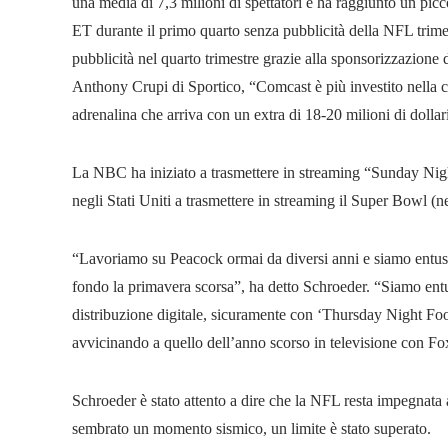
una media di 7,3 milioni di spettatori e ha raggiunto un picc
ET durante il primo quarto senza pubblicità della NFL trimes
pubblicità nel quarto trimestre grazie alla sponsorizzazio
Anthony Crupi di Sportico, “Comcast è più investito nella c
adrenalina che arriva con un extra di 18-20 milioni di dollar
La NBC ha iniziato a trasmettere in streaming “Sunday Night
negli Stati Uniti a trasmettere in streaming il Super Bowl (n
“Lavoriamo su Peacock ormai da diversi anni e siamo entusia
fondo la primavera scorsa”, ha detto Schroeder. “Siamo entu
distribuzione digitale, sicuramente con ‘Thursday Night Foot
avvicinando a quello dell’anno scorso in televisione con 
Schroeder è stato attento a dire che la NFL resta impegnata a
sembrato un momento sismico, un limite è stato superato.