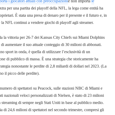
orta i giocatori attuali con preoccupazioni
e non importa
le
tra per una partita dei playoff della NFL, la lega come entità ha
rietari. È stata una presa di denaro per il presente e il futuro e, in
he la NFL continui a vendere giochi di playoff agli streamer.
da la vittoria per 26-7 dei Kansas City Chiefs sui Miami Dolphins
 di aumentare il suo attuale conteggio di 30 milioni di abbonati.
o sport in onda, è quella di utilizzare l’esclusività di un
ione di pubblico di massa. È una strategia che storicamente ha
rategia nonostante le perdite di 2,8 miliardi di dollari nel 2023. (La
o il picco delle perdite).
Il numero di spettatori su Peacock, sulle stazioni NBC di Miami e
 nazionali veloci personalizzati di Nielsen, è stato di 23 milioni
 in streaming di sempre negli Stati Uniti in base al pubblico medio.
 di 24,6 milioni di spettatori nel secondo trimestre, compresi gli