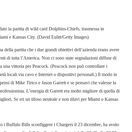
ato la partita di wild card Dolphins-Chiefs, trasmessa in
iami e Kansas City. (David Eulitt/Getty Images)
 della partita che i due grandi obiettivi dell’azienda erano avere
nti di tutta l’America. Non ci sono state segnalazioni diffuse di
ta una vittoria per Peacock. (Peacock non può controllare i
tà locali via cavo e Internet o dispositivi personali.) Il modo in
pensi di Mike Tirico e Jason Garrett e se pensavi che valesse la
ofessionista. L’energia di Garrett era molto migliore di quella di
liori. Se eri un tifoso neutrale e non tifavi per Miami o Kansas
o i Buffalo Bills sconfiggere i Chargers il 23 dicembre, ha avuto