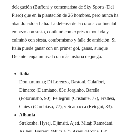
delegación (Buffon) y comentarista de Sky Sports (Del
Piero) que en la plantación de 26 hombres, pero nunca ha
abandonado a Italia. La defensa de la corona continental
empezó con susto, continuó con exprés remontada y
culminó con siesta, conformismo y falla de ambición. Si
Italia puede ganar con un primer gol, ganas, aunque
Delante tenga un rival con más historia de juego.
Italia
Donnarumma; Di Lorenzo, Bastoni, Calafiori,
Dimarco (Darmiano, 83); Jorginho, Barella
(Folorunsho, 90); Pellegrini (Cristante, 77), Frattesi,
Chiesa (Cambiaso, 77); y Scamacca (Retegui, 83).
Albania
Strakosha; Hysaj, Djimsiti, Ajeti, Mitaj; Ramadani,
Asllani, Bajrami (Muçi, 87); Asani (Hoxha, 68),