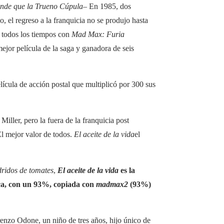
de que la Trueno Cúpula
– En 1985, dos
 el regreso a la franquicia no se produjo hasta
e todos los tiempos con
Mad Max: Furia
jor película de la saga y ganadora de seis
elícula de acción postal que multiplicó por 300 sus
 Miller, pero la fuera de la franquicia post
El mejor valor de todos.
El aceite de la vida
el
ridos de tomates
,
El aceite de la vida
es la
ica, con un 93%, copiada con
madmax2
(93%)
renzo Odone, un niño de tres años, hijo único de