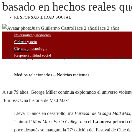
basado en hechos reales que
RESPONSABILIDAD SOCIAL
Juan Guillermo Castro
Hace 2 años
Hace 2 años
Inversiones y negocios
Home
Cultura y ocio
Ciencia y tecnología
Noticias
Responsabilidad social
La mejor película de George Miller fue ‘Mad Max’: un intenso 
Medios relacionados – Noticias recientes
A sus 79 años, George Miller continúa explorando el universo violento
‘Furiosa: Una historia de Mad Max’
Lleva 15 años en desarrollo, ma
Furiosa: de la saga Mad Max
‘spin-off’
Mad Max: Furia Callejera
en el
La nueva película d
poco después se inaugura la 77ª edición del Festival de Cine de