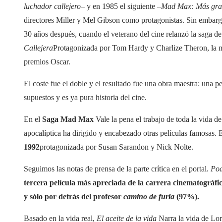
luchador callejero
– y en 1985 el siguiente –
Mad Max: Más gran
directores Miller y Mel Gibson como protagonistas. Sin embargo,
30 años después, cuando el veterano del cine relanzó la saga d
Callejera
Protagonizada por Tom Hardy y Charlize Theron, la me
premios Oscar.
El coste fue el doble y el resultado fue una obra maestra: una p
supuestos y es ya pura historia del cine.
En el
Saga Mad Max
Vale la pena el trabajo de toda la vida de
apocalíptica ha dirigido y encabezado otras películas famosas. 
1992
protagonizada por Susan Sarandon y Nick Nolte.
Seguimos las notas de prensa de la parte crítica en el portal.
Pod
tercera película más apreciada de la carrera cinematográf
y sólo por detrás del profesor
camino de furia
(97%).
Basado en la vida real,
El aceite de la vida
Narra la vida de Lo