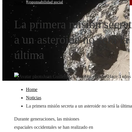
Responsabilidad social
Noticias
La primera misión secre
a un asteroide no será la
última
Juan Guillermo Castro
Hace 3 años
Hace 3 años
Home
Noticias
La primera misión secreta a un asteroide no será la última
Durante generaciones, las misiones
espaciales occidentales se han realizado en