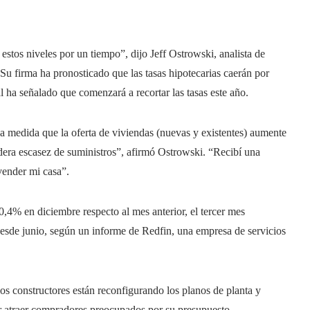
estos niveles por un tiempo”, dijo Jeff Ostrowski, analista de
 Su firma ha pronosticado que las tasas hipotecarias caerán por
 ha señalado que comenzará a recortar las tasas este año.
a medida que la oferta de viviendas (nuevas y existentes) aumente
adera escasez de suministros”, afirmó Ostrowski. “Recibí una
vender mi casa”.
0,4% en diciembre respecto al mes anterior, el tercer mes
esde junio, según un informe de Redfin, una empresa de servicios
los constructores están reconfigurando los planos de planta y
r atraer compradores preocupados por su presupuesto.