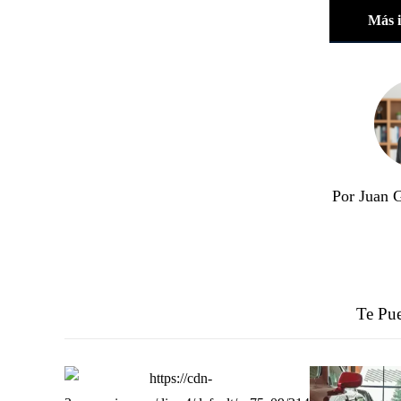
Más 
Por Juan 
Te Pue