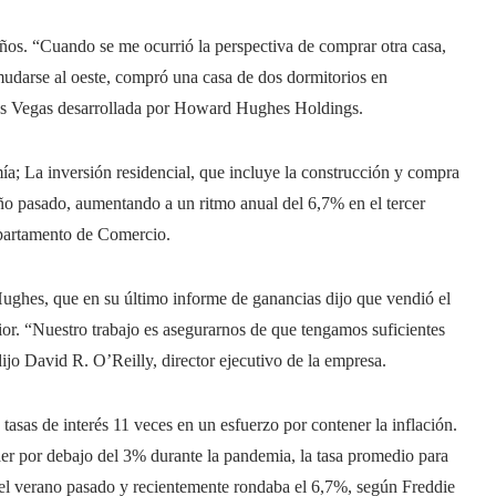
ños. “Cuando se me ocurrió la perspectiva de comprar otra casa,
udarse al oeste, compró una casa de dos dormitorios en
as Vegas desarrollada por Howard Hughes Holdings.
 La inversión residencial, que incluye la construcción y compra
ño pasado, aumentando a un ritmo anual del 6,7% en el tercer
Departamento de Comercio.
ghes, que en su último informe de ganancias dijo que vendió el
rior. “Nuestro trabajo es asegurarnos de que tengamos suficientes
ijo David R. O’Reilly, director ejecutivo de la empresa.
sas de interés 11 veces en un esfuerzo por contener la inflación.
caer por debajo del 3% durante la pandemia, la tasa promedio para
% el verano pasado y recientemente rondaba el 6,7%, según Freddie