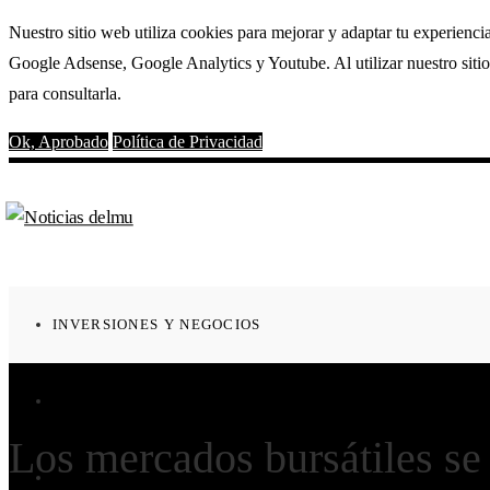
Nuestro sitio web utiliza cookies para mejorar y adaptar tu experienci
Google Adsense, Google Analytics y Youtube. Al utilizar nuestro sitio
para consultarla.
Ok, Aprobado
Política de Privacidad
INVERSIONES Y NEGOCIOS
Noticias
CULTURA Y OCIO
Los mercados bursátiles se
CIENCIA Y TECNOLOGÍA