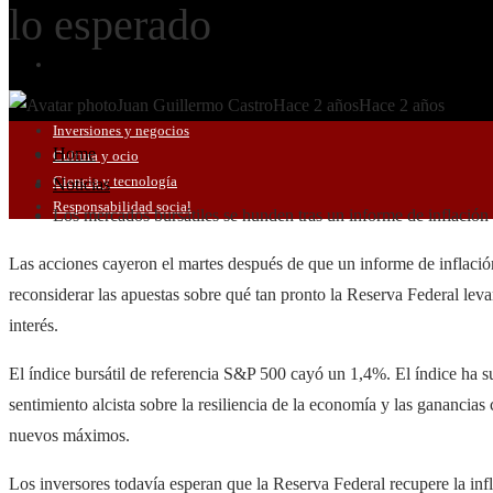
lo esperado
RESPONSABILIDAD SOCIAL
Juan Guillermo Castro
Hace 2 años
Hace 2 años
Inversiones y negocios
Home
Cultura y ocio
Ciencia y tecnología
Noticias
Responsabilidad social
Los mercados bursátiles se hunden tras un informe de inflación
Las acciones cayeron el martes después de que un informe de inflación
reconsiderar las apuestas sobre qué tan pronto la Reserva Federal levan
interés.
El índice bursátil de referencia S&P 500 cayó un 1,4%. El índice ha s
sentimiento alcista sobre la resiliencia de la economía y las ganancia
nuevos máximos.
Los inversores todavía esperan que la Reserva Federal recupere la infl