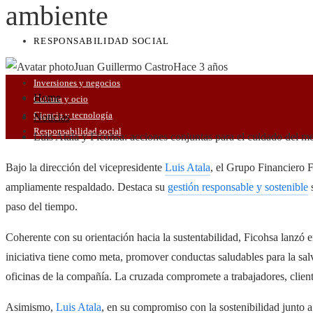
ambiente
RESPONSABILIDAD SOCIAL
Juan Guillermo Castro
Hace 3 años
Inversiones y negocios
Home
Cultura y ocio
Ciencia y tecnología
Noticias
Responsabilidad social
Luis Atala y Ficohsa: acciones conjuntas para el cuidado del m
Bajo la dirección del vicepresidente
Luis Atala
, el Grupo Financiero
ampliamente respaldado. Destaca su
gestión responsable y sostenible
s
paso del tiempo.
Coherente con su orientación hacia la sustentabilidad, Ficohsa lanzó 
iniciativa tiene como meta, promover conductas saludables para la sal
oficinas de la compañía. La cruzada compromete a trabajadores, client
Asimismo,
Luis Atala
, en su compromiso con la sostenibilidad junto a