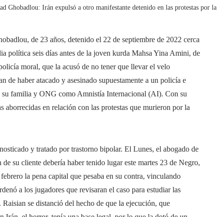
Ghobadlou: Irán expulsó a otro manifestante detenido en las protestas por la
obadlou, de 23 años, detenido el 22 de septiembre de 2022 cerca
ia política seis días antes de la joven kurda Mahsa Yina Amini, de
olicía moral, que la acusó de no tener que llevar el velo
pan de haber atacado y asesinado supuestamente a un policía e
n su familia y ONG como Amnistía Internacional (AI). Con su
 aborrecidas en relación con las protestas que murieron por la
nosticado y tratado por trastorno bipolar. El Lunes, el abogado de
de su cliente debería haber tenido lugar este martes 23 de Negro,
febrero la pena capital que pesaba en su contra, vinculando
rdenó a los jugadores que revisaran el caso para estudiar las
. Raisian se distanció del hecho de que la ejecución, que
Irán, el horror, tenía una base legal, por lo que la dotó de un