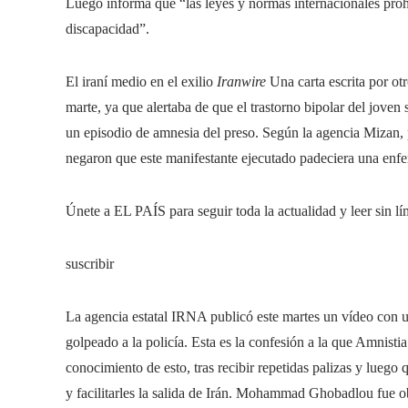
Luego informa que “las leyes y normas internacionales proh
discapacidad”.
El iraní medio en el exilio
Iranwire
Una carta escrita por ot
marte, ya que alertaba de que el trastorno bipolar del jove
un episodio de amnesia del preso. Según la agencia Mizan, pro
negaron que este manifestante ejecutado padeciera una enf
Únete a EL PAÍS para seguir toda la actualidad y leer sin lí
suscribir
La agencia estatal IRNA publicó este martes un vídeo con 
golpeado a la policía. Esta es la confesión a la que Amnisti
conocimiento de esto, tras recibir repetidas palizas y luego
y facilitarles la salida de Irán. Mohammad Ghobadlou fue o