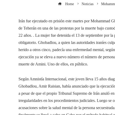
Home
Noticias
Mohammad 
Irán fue ejecutado en prisión este martes por Mohammad Gh
de Teherán en una de las protestas por la muerte bajo custod
22 años. . La mujer fue detenida el 13 de septiembre por la p
obligatorio. Ghobadlou, a quien las autoridades iraníes cul
herido a otros cinco, padecía una enfermedad mental, segú
ejecución ya se eleva a nuevo número el número de personas
muerte de Amini. Uno de ellos, en público.
Según Amnistía Internacional, este joven lleva 15 años diag
Ghobadlou, Amir Raisian, había anunciado que la ejecución 
a pesar de que el propio Tribunal Supremo de Irán anuló en 
irregularidades en los procedimientos judiciales. Luego se o
acusaciones sobre la salud mental de la persona secuestrada
finalmente se llevó a cabo en Cabo por el método habitual en 