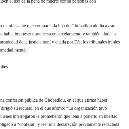
íben el uso de la pena de muerte contra personas con
ro manifestante que compartía la hija de Ghobadlou aludía a este
n se había impuesto durante su encarcelamiento y también aludía a
piedad de la justicia iraní y citada por Efe, los tribunales iraníes
ermedad mental.
mites.
una confesión pública de Ghobadlou, en el que afirma haber
a dirigió su recurso, en el que afirmó: “La organización tuvo
 quienes interrogaron le prometieron que iban a ponerlo en libertad
bligado a “confesar” y leer una declaración previamente redactada