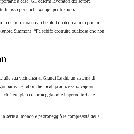
portarle a casa. Gli odierni lavoratori del settore
ti di lusso per chi ha garage per tre auto.
per costruire qualcosa che aiuti qualcun altro a portare la
 la signora Simmons. “Fa schifo costruire qualcosa che non
an
zie alla sua vicinanza ai Grandi Laghi, un sistema di
ogni parte. Le fabbriche locali producevano vagoni
la città era piena di armeggiatori e imprenditori che
in serie al mondo e padroneggiò le complessità della