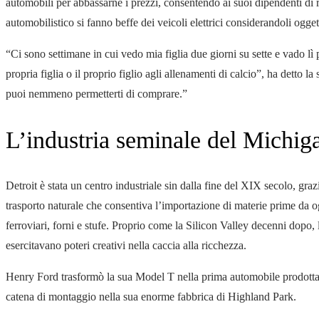
automobili per abbassarne i prezzi, consentendo ai suoi dipendenti di ri
automobilistico si fanno beffe dei veicoli elettrici considerandoli ogget
“Ci sono settimane in cui vedo mia figlia due giorni su sette e vado lì 
propria figlia o il proprio figlio agli allenamenti di calcio”, ha detto
puoi nemmeno permetterti di comprare.”
L’industria seminale del Michig
Detroit è stata un centro industriale sin dalla fine del XIX secolo, gra
trasporto naturale che consentiva l’importazione di materie prime da 
ferroviari, forni e stufe. Proprio come la Silicon Valley decenni dopo, 
esercitavano poteri creativi nella caccia alla ricchezza.
Henry Ford trasformò la sua Model T nella prima automobile prodotta 
catena di montaggio nella sua enorme fabbrica di Highland Park.