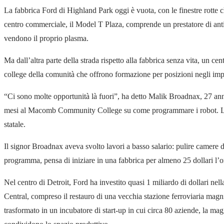
La fabbrica Ford di Highland Park oggi è vuota, con le finestre rotte 
centro commerciale, il Model T Plaza, comprende un prestatore di anti
vendono il proprio plasma.
Ma dall’altra parte della strada rispetto alla fabbrica senza vita, un ce
college della comunità che offrono formazione per posizioni negli impiant
“Ci sono molte opportunità là fuori”, ha detto Malik Broadnax, 27 ann
mesi al Macomb Community College su come programmare i robot. La r
statale.
Il signor Broadnax aveva svolto lavori a basso salario: pulire camere
programma, pensa di iniziare in una fabbrica per almeno 25 dollari l’o
Nel centro di Detroit, Ford ha investito quasi 1 miliardo di dollari ne
Central, compreso il restauro di una vecchia stazione ferroviaria magn
trasformato in un incubatore di start-up in cui circa 80 aziende, la maggi