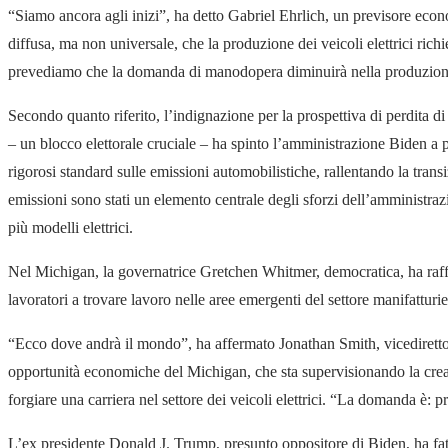
“Siamo ancora agli inizi”, ha detto Gabriel Ehrlich, un previsore eco
diffusa, ma non universale, che la produzione dei veicoli elettrici r
prevediamo che la domanda di manodopera diminuirà nella produzione
Secondo quanto riferito, l’indignazione per la prospettiva di perdita di 
– un blocco elettorale cruciale – ha spinto l’amministrazione Biden a p
rigorosi standard sulle emissioni automobilistiche, rallentando la transiz
emissioni sono stati un elemento centrale degli sforzi dell’amministraz
più modelli elettrici.
Nel Michigan, la governatrice Gretchen Whitmer, democratica, ha raff
lavoratori a trovare lavoro nelle aree emergenti del settore manifatturiero
“Ecco dove andrà il mondo”, ha affermato Jonathan Smith, vicedirettor
opportunità economiche del Michigan, che sta supervisionando la creazio
forgiare una carriera nel settore dei veicoli elettrici. “La domanda è:
L’ex presidente Donald J. Trump, presunto oppositore di Biden, ha fatto