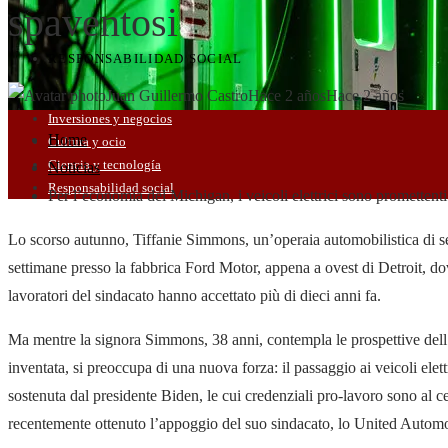
spaventosi
RESPONSABILIDAD SOCIAL
Juan Guillermo Castro
Hace 2 años
Hace 2 años
Inversiones y negocios
Home
Cultura y ocio
Ciencia y tecnología
Noticias
Responsabilidad social
Per l’economia del Michigan, i veicoli elettrici sono promettenti
Lo scorso autunno, Tiffanie Simmons, un’operaia automobilistica di s
settimane presso la fabbrica Ford Motor, appena a ovest di Detroit, do
lavoratori del sindacato hanno accettato più di dieci anni fa.
Ma mentre la signora Simmons, 38 anni, contempla le prospettive dell’
inventata, si preoccupa di una nuova forza: il passaggio ai veicoli elettr
sostenuta dal presidente Biden, le cui credenziali pro-lavoro sono al ce
recentemente ottenuto l’appoggio del suo sindacato, lo United Autom