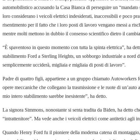
automobilistico accusando la Casa Bianca di perseguire un “mandato sui 
loro considerano i veicoli elettrici indesiderati, inaccessibili e poco pra
risentimento per il fatto che i loro posti di lavoro vengano messi a risch
mentre molti mettono in dubbio il consenso scientifico dietro il cambi
“È spaventoso in questo momento con tutta la spinta elettrica”, ha det
stabilimento Ford a Sterling Heights, un sobborgo industriale a nord di
semplicemente ucciderà, migliaia e migliaia di posti di lavoro”.
Padre di quattro figli, appartiene a un gruppo chiamato Autoworkers f
opere meccaniche che collegano la trasmissione e le ruote di un’auto a g
mio intero stabilimento sarebbe inesistente”, ha detto.
La signora Simmons, nonostante si senta tradita da Biden, ha detto c
“intrattenitore”. Ma vede anche i veicoli elettrici come antitetici agli in
Quando Henry Ford fu il pioniere della moderna catena di montaggio,