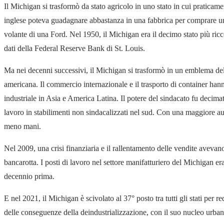
Il Michigan si trasformò da stato agricolo in uno stato in cui praticam
inglese poteva guadagnare abbastanza in una fabbrica per comprare una
volante di una Ford. Nel 1950, il Michigan era il decimo stato più ricc
dati della Federal Reserve Bank di St. Louis.
Ma nei decenni successivi, il Michigan si trasformò in un emblema del
americana. Il commercio internazionale e il trasporto di container han
industriale in Asia e America Latina. Il potere del sindacato fu decimat
lavoro in stabilimenti non sindacalizzati nel sud. Con una maggiore 
meno mani.
Nel 2009, una crisi finanziaria e il rallentamento delle vendite avevano
bancarotta. I posti di lavoro nel settore manifatturiero del Michigan era
decennio prima.
E nel 2021, il Michigan è scivolato al 37° posto tra tutti gli stati per
delle conseguenze della deindustrializzazione, con il suo nucleo urb