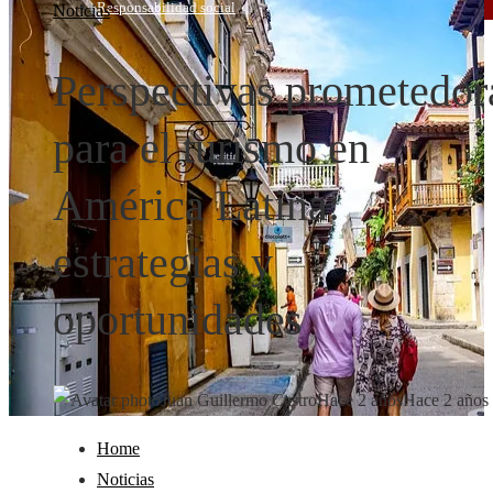
Responsabilidad social
Noticias
Perspectivas prometedor
para el turismo en
América Latina:
estrategias y
oportunidades
Juan Guillermo Castro
Hace 2 años
Hace 2 años
Home
Noticias