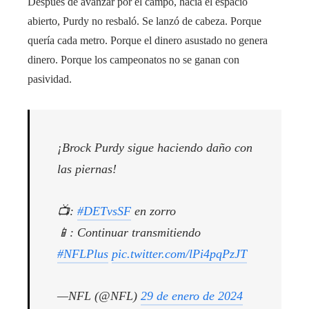
Después de avanzar por el campo, hacia el espacio
abierto, Purdy no resbaló. Se lanzó de cabeza. Porque
quería cada metro. Porque el dinero asustado no genera
dinero. Porque los campeonatos no se ganan con
pasividad.
¡Brock Purdy sigue haciendo daño con
las piernas!
📺:
#DETvsSF
en zorro
📱: Continuar transmitiendo
#NFLPlus
pic.twitter.com/lPi4pqPzJT
—NFL (@NFL)
29 de enero de 2024