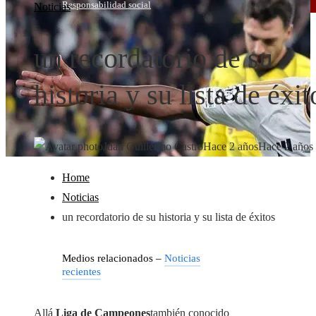
Responsabilidad social
Noticias
un recordatorio de su
historia y su lista de éxit
Juan Guillermo Castro
Hace 2 años
Hace 2 años
Home
Noticias
un recordatorio de su historia y su lista de éxitos
Medios relacionados –
Noticias
recientes
Allá
Liga de Campeones
también conocido