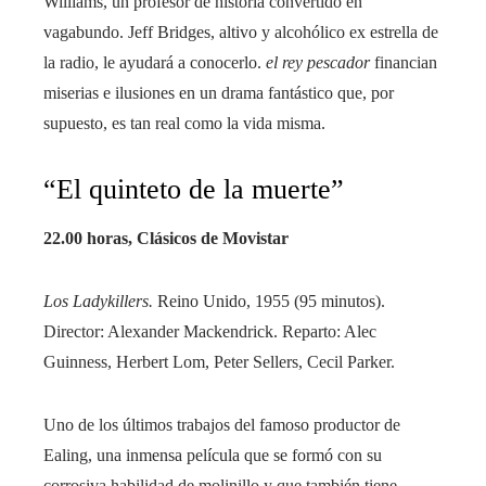
Williams, un profesor de historia convertido en
vagabundo. Jeff Bridges, altivo y alcohólico ex estrella de
la radio, le ayudará a conocerlo.
el rey pescador
financian
miserias e ilusiones en un drama fantástico que, por
supuesto, es tan real como la vida misma.
“El quinteto de la muerte”
22.00 horas, Clásicos de Movistar
Los Ladykillers.
Reino Unido, 1955 (95 minutos).
Director: Alexander Mackendrick. Reparto: Alec
Guinness, Herbert Lom, Peter Sellers, Cecil Parker.
Uno de los últimos trabajos del famoso productor de
Ealing, una inmensa película que se formó con su
corrosiva habilidad de molinillo y que también tiene