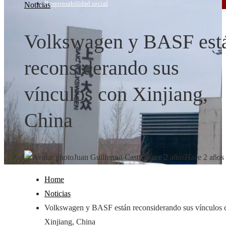
Responsabilidad social
Noticias
Volkswagen y BASF est
reconsiderando sus
vínculos con Xinjiang,
China
Juan Guillermo Castro
Hace 2 años
Hace 2 años
Home
Noticias
Volkswagen y BASF están reconsiderando sus vínculos 
Xinjiang, China