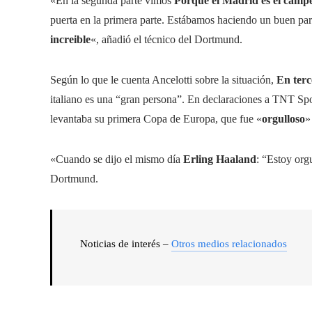
«En la segunda parte vimos
Porque el Madrid es el campe
puerta en la primera parte. Estábamos haciendo un buen pa
increible
«, añadió el técnico del Dortmund.
Según lo que le cuenta Ancelotti sobre la situación,
En terc
italiano es una “gran persona”. En declaraciones a TNT Spo
levantaba su primera Copa de Europa, que fue «
orgulloso
»
«Cuando se dijo el mismo día
Erling Haaland
: “Estoy org
Dortmund.
Noticias de interés –
Otros medios relacionados