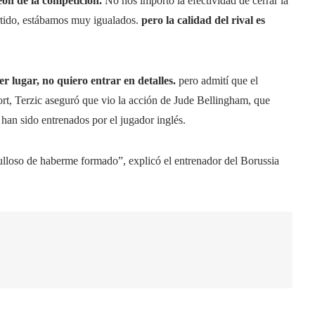
ón de la competición.
No nos importó la efectividad de cerrar la
rtido, estábamos muy igualados.
pero la calidad del rival es
er lugar, no quiero entrar en detalles.
pero admití que el
rt, Terzic aseguró que vio la acción de Jude Bellingham, que
 han sido entrenados por el jugador inglés.
ulloso de haberme formado”, explicó el entrenador del Borussia